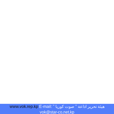
هيئة تحرير اذاعة " صوت كوريا "
E-mail:
www.vok.rep.kp
vok@star-co.net.kp