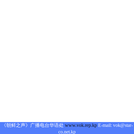
《朝鲜之声》广播电台华语处
www.vok.rep.kp
E-mail: vok@star-
co.net.kp