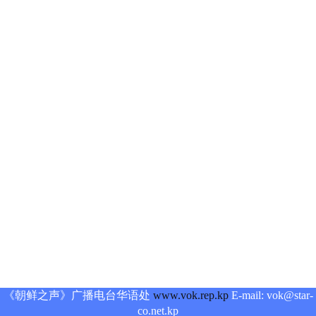
《朝鲜之声》广播电台华语处
www.vok.rep.kp
E-mail: vok@star-
co.net.kp