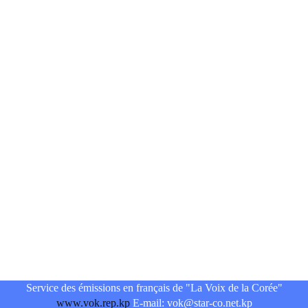
Service des émissions en français de "La Voix de la Corée"
www.vok.rep.kp
E-mail: vok@star-co.net.kp