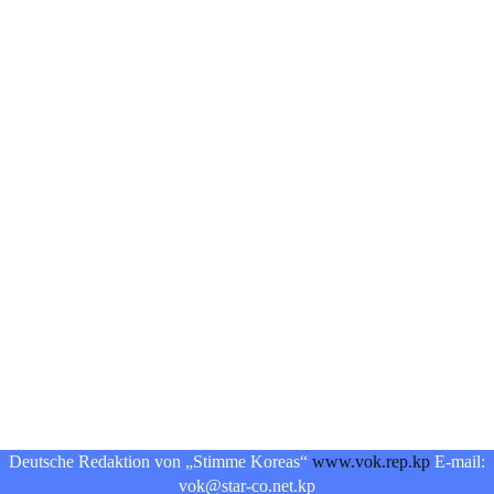
Deutsche Redaktion von „Stimme Koreas“
www.vok.rep.kp
E-mail:
vok@star-co.net.kp