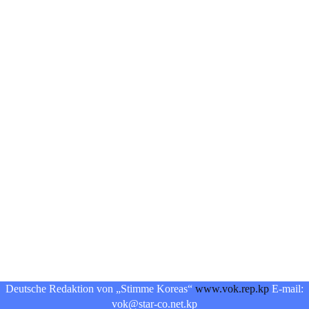
Deutsche Redaktion von „Stimme Koreas“
www.vok.rep.kp
E-mail:
vok@star-co.net.kp