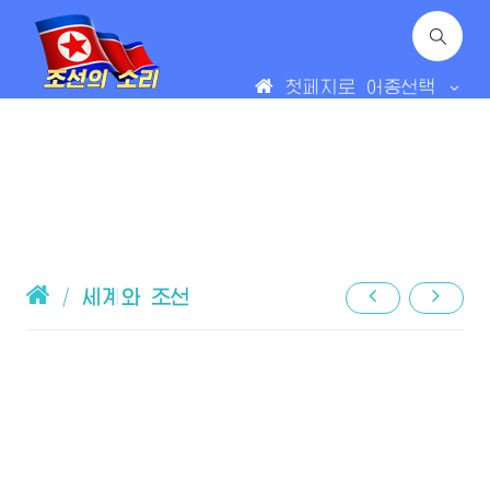
첫페지로
어종선택
/
세계와 조선