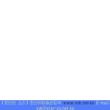
《조선의 소리》조선어방송편집부
www.vok.rep.kp
E-mail:
vok@star-co.net.kp