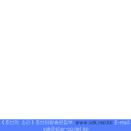
《조선의 소리》조선어방송편집부
www.vok.rep.kp
E-mail:
vok@star-co.net.kp