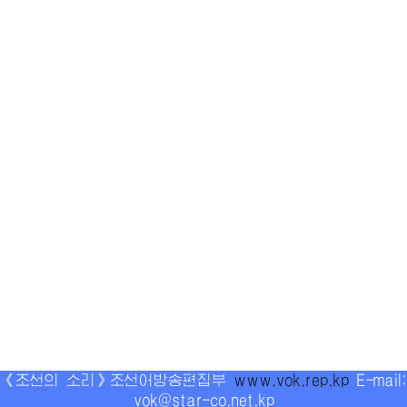
《조선의 소리》조선어방송편집부
www.vok.rep.kp
E-mail:
vok@star-co.net.kp