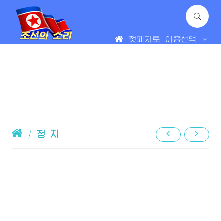
첫페지로
어종선택
/
정 치