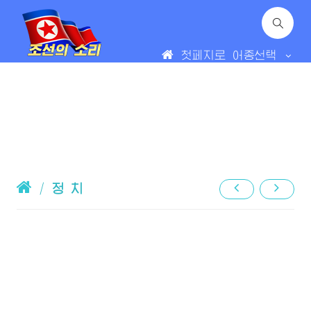
첫페지로
어종선택
/
정 치