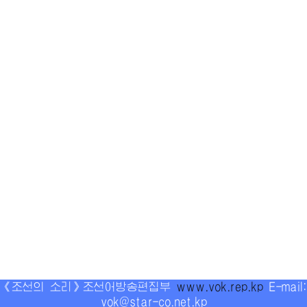
《조선의 소리》조선어방송편집부
www.vok.rep.kp
E-mail:
vok@star-co.net.kp