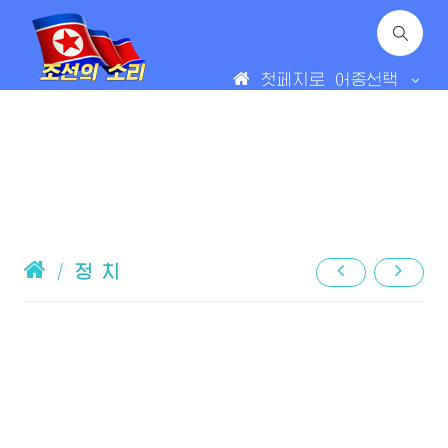
첫페지로
어종선택
/
정 치