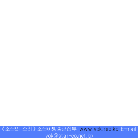
《조선의 소리》조선어방송편집부
www.vok.rep.kp
E-mail:
vok@star-co.net.kp