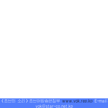
《조선의 소리》조선어방송편집부
www.vok.rep.kp
E-mail:
vok@star-co.net.kp