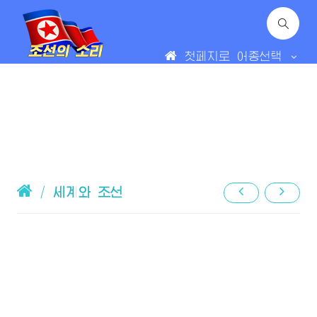
첫페지로
어종선택
/
세계와 조선