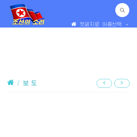
첫페지로
어종선택
/
보 도