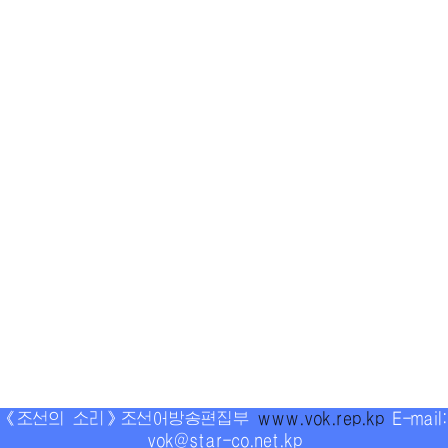
《조선의 소리》조선어방송편집부
www.vok.rep.kp
E-mail:
vok@star-co.net.kp