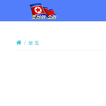
/
보 도