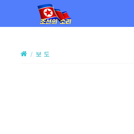
/
보 도