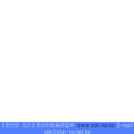
《조선의 소리》조선어방송편집부
www.vok.rep.kp
E-mail:
vok@star-co.net.kp