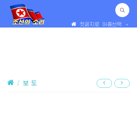
첫페지로
어종선택
/
보 도