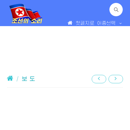
첫페지로
어종선택
/
보 도