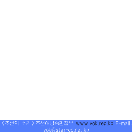
《조선의 소리》조선어방송편집부
www.vok.rep.kp
E-mail:
vok@star-co.net.kp