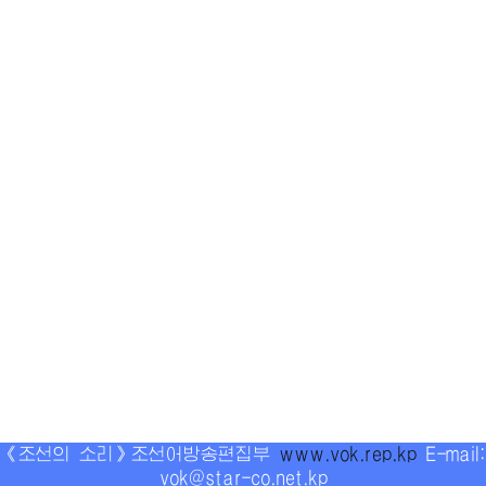
《조선의 소리》조선어방송편집부
www.vok.rep.kp
E-mail:
vok@star-co.net.kp