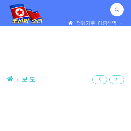
첫페지로
어종선택
/
보 도