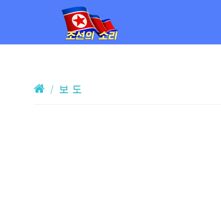
/
보 도