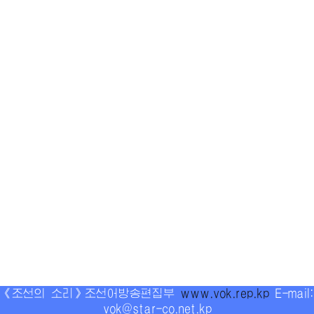
《조선의 소리》조선어방송편집부
www.vok.rep.kp
E-mail:
vok@star-co.net.kp