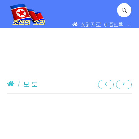
첫페지로
어종선택
/
보 도