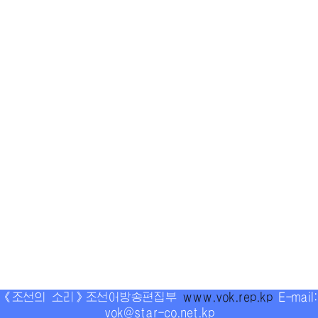
《조선의 소리》조선어방송편집부
www.vok.rep.kp
E-mail:
vok@star-co.net.kp