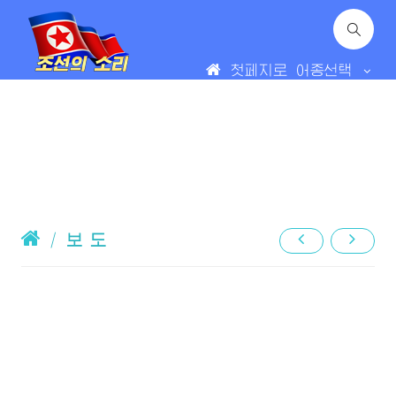
첫페지로
어종선택
/
보 도