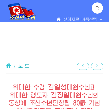
첫페지로
어종선택
/
보 도
김일성
위대한
수령
대원수님
과
김정일
위대한
령도자
대원수님
의
동상에 조선소년단창립 80돐 기념