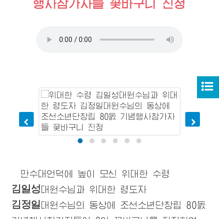
행사참가자들 꽃바구니 진정
만수대언덕에 높이 모신
위대한
수령
김일성
대원수님
과
위대한
령도자
김정일
대원수님
의 동상에 조선소년단창립 80돐