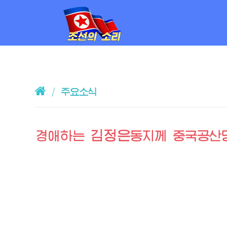
/
주요소식
김정은
경애하는
동지
께 중국공산