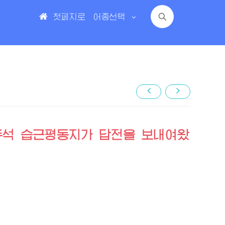
첫페지로
어종선택
주석 습근평동지가 답전을 보내여왔