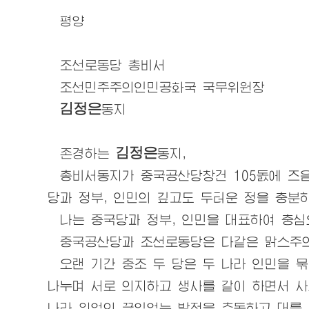
평양
조선로동당
총비서
조선민주주의인민공화국
국무위원장
김정은
동지
김정은
존경하는
동지
,
총비서동지
가 중국공산당창건 105돐에 즈
당과
정부, 인민의 깊고도 두터운 정을 충분
나는 중국
당과
정부, 인민을 대표하여 충
중국공산
당과
조선로동당
은 다같은 맑스주
오랜 기간 중조 두 당은 두 나라 인민을 
나누며 서로 의지하고 생사를 같이 하면서 
나라 위업의 끊임없는 발전을 추동하고 대를