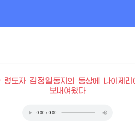
김정일
한
령도자
동지
의 동상에 나이제리
보내여왔다