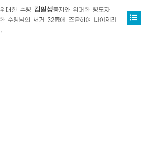
김일성
신
위대한
수령
동지
와
위대한
령도자
한
수령님
의 서거 32돐에 즈음하여 나이제리
.