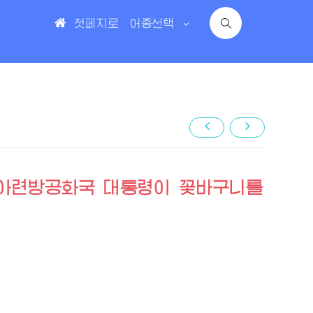
첫페지로
어종선택
아련방공화국 대통령이 꽃바구니를