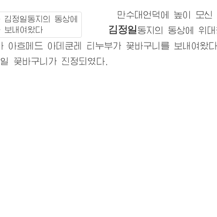
만수대언덕에 높이 모
김정일
동지
의 동상에
위대
 아흐메드 아데쿤레 티누부가 꽃바구니를 보내여왔다
8일 꽃바구니가 진정되였다.