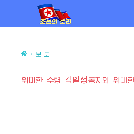
/
보 도
김일성
위대한
수령
동지
와
위대