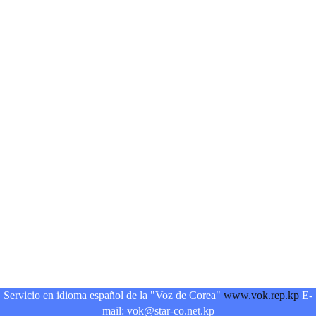
Servicio en idioma español de la "Voz de Corea"
www.vok.rep.kp
E-
mail: vok@star-co.net.kp