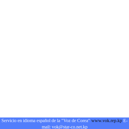
Servicio en idioma español de la "Voz de Corea"
www.vok.rep.kp
E-
mail: vok@star-co.net.kp