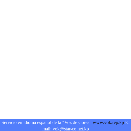
Servicio en idioma español de la "Voz de Corea"
www.vok.rep.kp
E-
mail: vok@star-co.net.kp