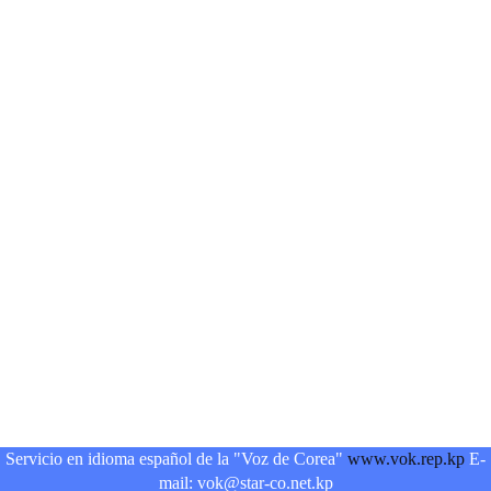
Servicio en idioma español de la "Voz de Corea"
www.vok.rep.kp
E-
mail: vok@star-co.net.kp