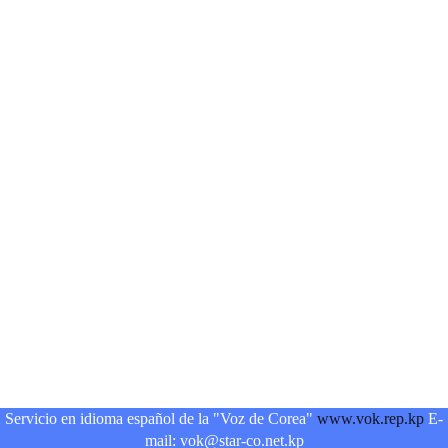
Servicio en idioma español de la "Voz de Corea"
www.vok.rep.kp
E-
mail: vok@star-co.net.kp