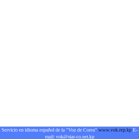
Servicio en idioma español de la "Voz de Corea"
www.vok.rep.kp
E-
mail: vok@star-co.net.kp