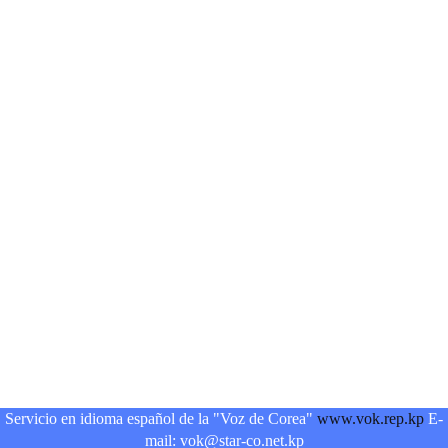
Servicio en idioma español de la "Voz de Corea"
www.vok.rep.kp
E-
mail: vok@star-co.net.kp