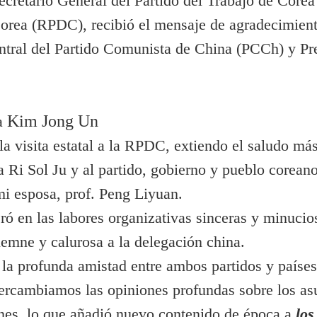
Secretario General del Partido del Trabajo de Core
rea (RPDC), recibió el mensaje de agradecimiento
ntral del Partido Comunista de China (PCCh) y Pr
Kim Jong Un
a
 visita estatal a la RPDC, extiendo el saludo más
 Ri Sol Ju y al partido, gobierno y pueblo coreano
i esposa, prof. Peng Liyuan.
en las labores organizativas sinceras y minuciosas
emne y calurosa a la delegación china.
a profunda amistad entre ambos partidos y países
rcambiamos las opiniones profundas sobre los as
nes,
lo que añadió nuevo contenido de época a
lo