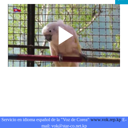
Servicio en idioma español de la "Voz de Corea"
www.vok.rep.kp
E-
mail: vok@star-co.net.kp