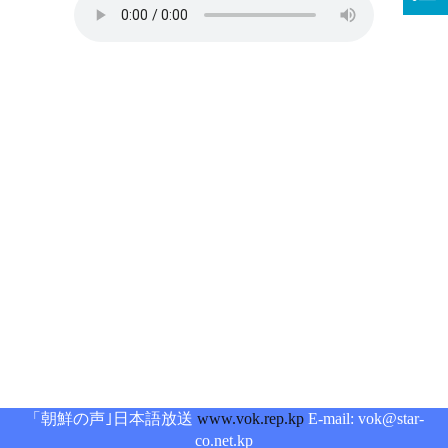
「朝鮮の声｣日本語放送
www.vok.rep.kp
E-mail: vok@star-
co.net.kp