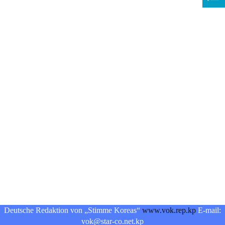
Deutsche Redaktion von „Stimme Koreas“
www.vok.rep.kp
E-mail:
vok@star-co.net.kp