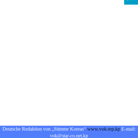
Deutsche Redaktion von „Stimme Koreas“
www.vok.rep.kp
E-mail:
vok@star-co.net.kp