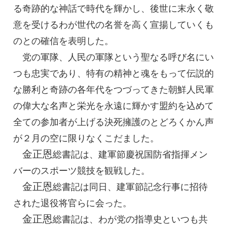
る奇跡的な神話で時代を輝かし、後世に末永く敬
意を受けるわが世代の名誉を高く宣揚していくも
のとの確信を表明した。
党の軍隊、人民の軍隊という聖なる呼び名にい
つも忠実であり、特有の精神と魂をもって伝説的
な勝利と奇跡の各年代をつづってきた朝鮮人民軍
の偉大な名声と栄光を永遠に輝かす盟約を込めて
全ての参加者が上げる決死擁護のとどろくかん声
が２月の空に限りなくこだました。
金正恩
総書記
は、建軍節慶祝国防省指揮メン
バーのスポーツ競技を観戦した。
金正恩
総書記
は同日、建軍節記念行事に招待
された退役将官らに会った。
金正恩
総書記
は、わが党の指導史といつも共