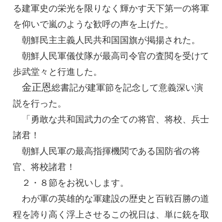
る建軍史の栄光を限りなく輝かす天下第一の
将軍
を仰いで嵐のような歓呼の声を上げた。
朝鮮民主主義人民共和国国旗が掲揚された。
朝鮮人民軍儀仗隊が
最高司令官
の査閲を受けて
歩武堂々と行進した。
金正恩
総書記
が建軍節を記念して意義深い演
説を行った。
「勇敢な共和国武力の全ての将官、将校、兵士
諸君！
朝鮮人民軍の最高指揮機関である国防省の将
官、将校諸君！
２・８節をお祝いします。
わが軍の英雄的な軍建設の歴史と百戦百勝の道
程を誇り高く浮上させるこの祝日は、単に銃を取