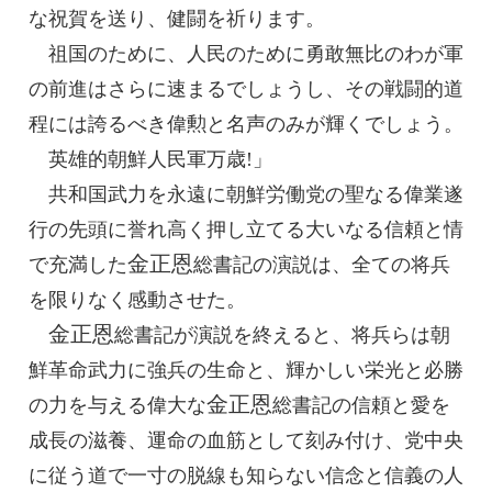
な祝賀を送り、健闘を祈ります。
祖国のために、人民のために勇敢無比のわが軍
の前進はさらに速まるでしょうし、その戦闘的道
程には誇るべき偉勲と名声のみが輝くでしょう。
英雄的朝鮮人民軍万歳!」
共和国武力を永遠に朝鮮労働党の聖なる偉業遂
行の先頭に誉れ高く押し立てる大いなる信頼と情
金正恩
で充満した
総書記
の演説は、全ての将兵
を限りなく感動させた。
金正恩
総書記
が演説を終えると、将兵らは朝
鮮革命武力に強兵の生命と、輝かしい栄光と必勝
金正恩
の力を与える偉大な
総書記
の信頼と愛を
成長の滋養、運命の血筋として刻み付け、党中央
に従う道で一寸の脱線も知らない信念と信義の人