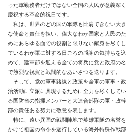
った軍勤務者だけではない全国の人民が意義深く
慶祝する革命的祝日です。
私は、世界のどの国の軍隊も比肩できない大き
な使命と責任を担い、偉大なわが国家と人民のた
めにあらゆる面での役割と限りない献身を尽くし
ているわが軍に対する日ごろの感謝の気持ちを込
めて、建軍節を迎える全ての将兵に党と政府の名
で熱烈な祝賀と戦闘的なあいさつを送ります。
そして、党の軍事路線と政策を全軍の軍事・政
治活動に立派に具現するために全力を尽くしてい
る国防省の指揮メンバーと大連合部隊の軍・政幹
部の責任ある努力に敬意を表します。
特に、遠い異国の戦闘陣地で英雄軍隊の名誉を
かけて祖国の命令を遂行している海外特殊作戦部