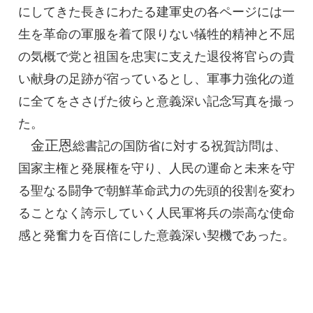
にしてきた長きにわたる建軍史の各ページには一
生を革命の軍服を着て限りない犠牲的精神と不屈
の気概で党と祖国を忠実に支えた退役将官らの貴
い献身の足跡が宿っているとし、軍事力強化の道
に全てをささげた彼らと意義深い記念写真を撮っ
た。
金正恩
総書記
の国防省に対する祝賀訪問は、
国家主権と発展権を守り、人民の運命と未来を守
る聖なる闘争で朝鮮革命武力の先頭的役割を変わ
ることなく誇示していく人民軍将兵の崇高な使命
感と発奮力を百倍にした意義深い契機であった。