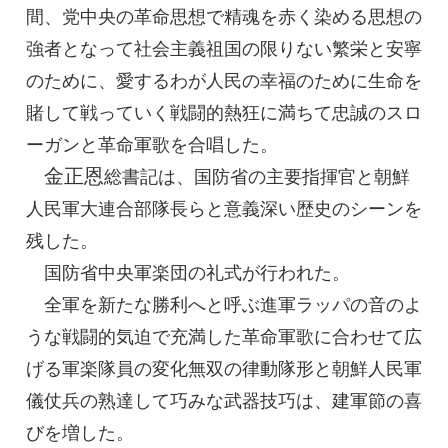
間、党中央の革命思想で精魂を赤く染める思想の
強者となって社会主義祖国の限りない繁栄と安寧
のために、愛するわが人民の幸福のために生命を
賭して戦っていく戦闘的熱狂に満ちて忠誠のスロ
ーガンと革命軍歌を合唱した。
金正恩
総書記
は、国防省の主要指揮官と朝鮮
人民軍大連合部隊長らと意義深い歴史のシーンを
残した。
国防省中央軍楽団の礼式が行われた。
全軍を新たな勝利へと呼ぶ進軍ラッパの音のよ
うな戦闘的気迫で充満した革命軍歌に合わせて広
げる軍楽隊員の変化無双の律動隊形と朝鮮人民軍
儀仗兵の熟達して巧みな武器技巧は、建軍節の喜
びを増した。