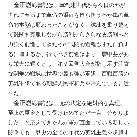
金正恩
総書記
は、軍創建世代から今日のわが
世代に至るまで革命の重荷を自ら担うわが軍の革
命的本態は変わったことがなく、試練を乗り越え
て難関を克服しながら勝利からさらなる勝利へと
力強く前進してきたその戦闘的道程もまた自負す
るに値するが、行くべき前途はより一層甲斐があ
り栄光に輝くとし、第９回党大会が指し示す荘厳
な闘争の戦域は世界で最も強い軍隊、百戦百勝の
英雄軍隊である朝鮮人民軍将兵を呼んでいると述
べた。
金正恩
総書記
は、党の決定を絶対的な真理、
至上の軍令として受け止めてただ一言「分かりま
した」と応えてきたわが軍が直面している新しい
闘争でも、歴史の全ての年代の英雄主義を超越す