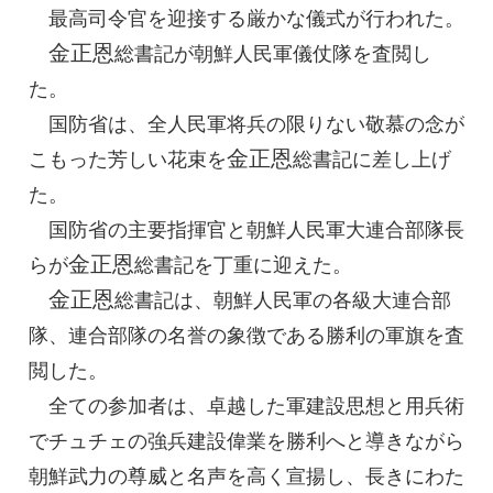
最高司令官
を迎接する厳かな儀式が行われた。
金正恩
総書記
が朝鮮人民軍儀仗隊を査閲し
た。
国防省は、全人民軍将兵の限りない敬慕の念が
金正恩
こもった芳しい花束を
総書記
に差し上げ
た。
国防省の主要指揮官と朝鮮人民軍大連合部隊長
金正恩
らが
総書記
を丁重に迎えた。
金正恩
総書記
は、朝鮮人民軍の各級大連合部
隊、連合部隊の名誉の象徴である勝利の軍旗を査
閲した。
全ての参加者は、卓越した軍建設思想と用兵術
でチュチェの強兵建設偉業を勝利へと導きながら
朝鮮武力の尊威と名声を高く宣揚し、長きにわた