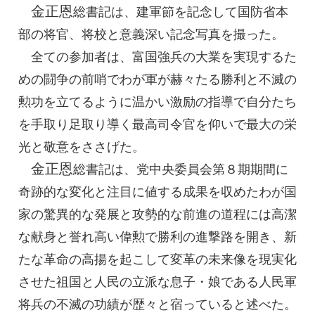
金正恩
総書記
は、建軍節を記念して国防省本
部の将官、将校と意義深い記念写真を撮った。
全ての参加者は、富国強兵の大業を実現するた
めの闘争の前哨でわが軍が赫々たる勝利と不滅の
勲功を立てるように温かい激励の指導で自分たち
を手取り足取り導く
最高司令官
を仰いで最大の栄
光と敬意をささげた。
金正恩
総書記
は、党中央委員会第８期期間に
奇跡的な変化と注目に値する成果を収めたわが国
家の驚異的な発展と攻勢的な前進の道程には高潔
な献身と誉れ高い偉勲で勝利の進撃路を開き、新
たな革命の高揚を起こして変革の未来像を現実化
させた祖国と人民の立派な息子・娘である人民軍
将兵の不滅の功績が歴々と宿っていると述べた。