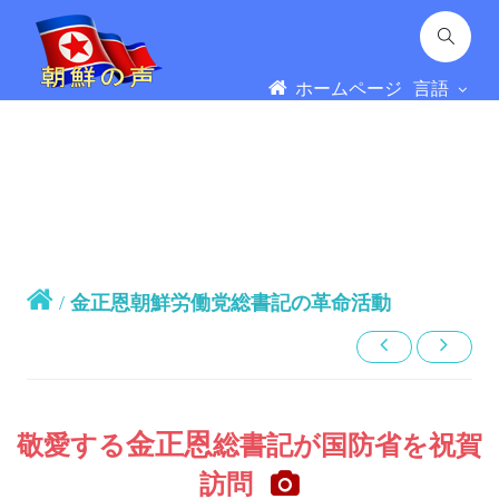
ホームページ
言語
/
金正恩朝鮮労働党総書記の革命活動
金正恩
敬愛する
総書記
が国防省を祝賀
訪問