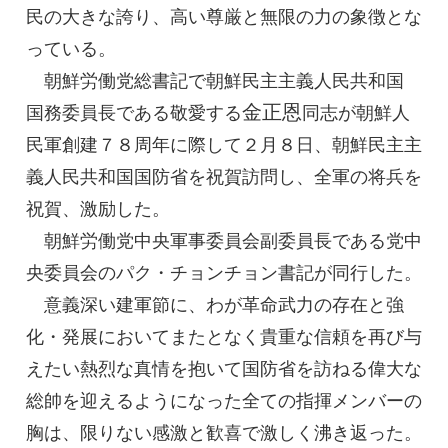
民の大きな誇り、高い尊厳と無限の力の象徴とな
っている。
朝鮮労働党
総書記
で朝鮮民主主義人民共和国
金正恩
国務委員長
である敬愛する
同志
が朝鮮人
民軍創建７８周年に際して２月８日、朝鮮民主主
義人民共和国国防省を祝賀訪問し、全軍の将兵を
祝賀、激励した。
朝鮮労働党中央軍事委員会副委員長である党中
央委員会のパク・チョンチョン書記が同行した。
意義深い建軍節に、わが革命武力の存在と強
化・発展においてまたとなく貴重な信頼を再び与
えたい熱烈な真情を抱いて国防省を訪ねる偉大な
総帥を迎えるようになった全ての指揮メンバーの
胸は、限りない感激と歓喜で激しく沸き返った。