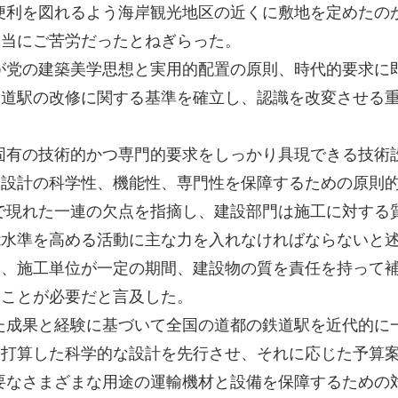
便利を図れるよう海岸観光地区の近くに敷地を定めたの
本当にご苦労だったとねぎらった。
が党の建築美学思想と実用的配置の原則、時代的要求に
鉄道駅の改修に関する基準を確立し、認識を改変させる
固有の技術的かつ専門的要求をしっかり具現できる技術
ラ設計の科学性、機能性、専門性を保障するための原則
で現れた一連の欠点を指摘し、建設部門は施工に対する
能水準を高める活動に主な力を入れなければならないと
、施工単位が一定の期間、建設物の質を責任を持って補
くことが必要だと言及した。
た成果と経験に基づいて全国の道都の鉄道駅を近代的に
を打算した科学的な設計を先行させ、それに応じた予算
要なさまざまな用途の運輸機材と設備を保障するための