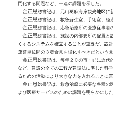
門化する問題など、一連の課題を示した。
金正恩
総書記
は、元山葛麻海岸観光地区に
金正恩
総書記
は、救急蘇生室、手術室、経
金正恩
総書記
は、応急治療所の医療従事者
金正恩
総書記
は、施設の内部要所の配置と
くするシステムを確立することが重要だ、設
運営単位間の３者合意を強化すべきだという
金正恩
総書記
は、毎年２０の市・郡に近代
など、建設の全ての工程が建設法に準じた科
るための活動により大きな力を入れることに
金正恩
総書記
は、救急治療に必要な各種の
よび医療サービスのための課題を明らかにし