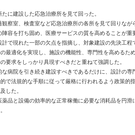
新たに建設した応急治療所を見て回った。
過観察室、検査室など応急治療所の各所を見て回りなが
の陣容を打ち固め、医療サービスの質を高めることが重
設計で現れた一部の欠点を指摘し、対象建設の先決工程
計の最適化を実現し、施設の機能性、専門性を高めるた
党の要求をしっかり具現すべきだと重ねて強調した。
的な病院を引き続き建設すべきであるだけに、設計の専
学的で法規的な手順に従って厳格に行われるよう政策的
言及した。
医薬品と設備の効率的な正常稼働に必要な消耗品を円滑
た。