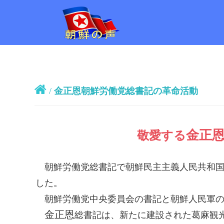
/
金正恩朝鮮労働党総書記の革命活動
金正
敬愛する
朝鮮労働党
総書記
で朝鮮民主主義人民共和
した。
朝鮮労働党中央委員会の書記と朝鮮人民軍の
金正恩
総書記
は、新たに建設された葛麻観