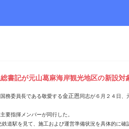
恩
総書記
が元山葛麻海岸観光地区の新設対
金正恩
国
国務委員長
である敬愛する
同志
が６月２４日、
主要指揮メンバーが同行した。
光鉄道駅を見て、施工および運営準備状況を具体的に確