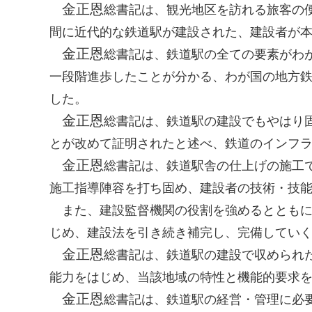
金正恩
総書記
は、観光地区を訪れる旅客の
間に近代的な鉄道駅が建設された、建設者が
金正恩
総書記
は、鉄道駅の全ての要素がわ
一段階進歩したことが分かる、わが国の地方
した。
金正恩
総書記
は、鉄道駅の建設でもやはり
とが改めて証明されたと述べ、鉄道のインフ
金正恩
総書記
は、鉄道駅舎の仕上げの施工
施工指導陣容を打ち固め、建設者の技術・技
また、建設監督機関の役割を強めるとともに
じめ、建設法を引き続き補完し、完備してい
金正恩
総書記
は、鉄道駅の建設で収められ
能力をはじめ、当該地域の特性と機能的要求
金正恩
総書記
は、鉄道駅の経営・管理に必