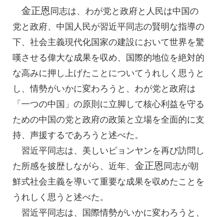
金正恩
同志
は、わが党と政府と人民は中国の
党と政府、中国人民が習近平同志の賢明な指導の
下、社会主義現代化国家の建設において世界を驚
嘆させる偉大な成果を収め、国際的地位を絶対的
な高みに押し上げたことについてうれしく思うと
し、情勢がいかに変わろうと、わが党と政府は
「一つの中国」の原則に立脚して核心利益を守る
ための中国の党と政府の政策と立場を全面的に支
持、声援するであろうと述べた。
習近平同志は、美しいピョンヤンを再び訪問し
金正恩
た所感を披歴しながら、近年、
同志
が朝
鮮式社会主義を導いて重要な成果を収めたことを
うれしく思うと述べた。
習近平同志は、国際情勢がいかに変わろうと、