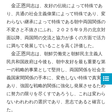
金正恩
同志
は、友好の伝統によって特殊であ
り、共通の社会主義偉業によって特殊であり、変
わらない継承によって特殊である朝中両国関係の
不変さと不抜さにふれ、２０２５年９月の北京対
面以降、両国間の交流と協力が多くの方面で活力
に満ちて発展していることを高く評価した。
金正恩
同志
は、朝鮮労働党と朝鮮民主主義人
民共和国政府は今後も、朝中友好を最も重要な第
一の戦略的事業として堅持し、両国関係を社会主
義国家間関係の手本に、変色しない特殊で真実で
あり、強固な戦略的関係に強化し発展させるため
に努力の限りを尽くすであろうし、これは変わら
ないわれわれの選択であり、意志であると確言し
た。