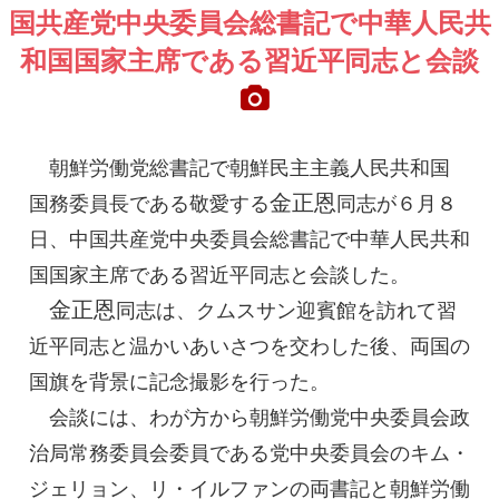
国共産党中央委員会
総書記
で中華人民共
和国国家
主席
である習近平同志と会談
朝鮮労働党
総書記
で朝鮮民主主義人民共和国
金正恩
国務委員長
である敬愛する
同志
が６月８
日、中国共産党中央委員会
総書記
で中華人民共和
国国家
主席
である習近平同志と会談した。
金正恩
同志
は、クムスサン迎賓館を訪れて習
近平同志と温かいあいさつを交わした後、両国の
国旗を背景に記念撮影を行った。
会談には、わが方から朝鮮労働党中央委員会政
治局常務委員会委員である党中央委員会のキム・
ジェリョン、リ・イルファンの両書記と朝鮮労働