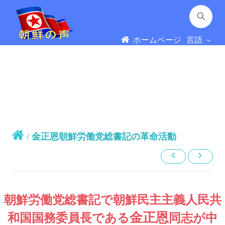
ホームページ
言語
/
金正恩朝鮮労働党総書記の革命活動
朝鮮労働党
総書記
で朝鮮民主主義人民共
金正恩
和国
国務委員長
である
同志
が中