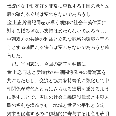
伝統的な中朝友好を非常に重視する中国の党と政
府の確たる立場は変わらないであろうし、
金正恩
総書記
同志が導く朝鮮の社会主義偉業に
対する揺るぎない支持は変わらないであろうし、
中朝双方の共通の利益と立派な戦略的環境を守ろ
うとする確固たる決心は変わらないであろうと確
言した。
習近平同志は、今回の訪問を契機に
金正恩
同志
と新時代の中朝関係発展の青写真を
共にもたらし、交流と協力を持続的に強化して中
朝関係が時代とともにさらなる進展を遂げるよう
に促すことで、両国の社会主義建設偉業と中朝人
民の福利を増進させ、地域と世界の平和と安定、
繁栄を促進するのに積極的に寄与する用意を表明