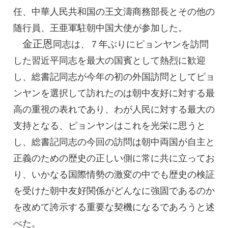
任、中華人民共和国の王文濤商務部長とその他の
随行員、王亜軍駐朝中国大使が参加した。
金正恩
同志
は、７年ぶりにピョンヤンを訪問
した習近平同志を最大の国賓として熱烈に歓迎
し、
総書記
同志が今年の初の外国訪問としてピョ
ンヤンを選択して訪れたのは朝中友好に対する最
高の重視の表れであり、わが人民に対する最大の
支持となる、ピョンヤンはこれを光栄に思うと
し、
総書記
同志の今回の訪問は朝中両国が自主と
正義のための歴史の正しい側に常に共に立ってお
り、いかなる国際情勢の激変の中でも歴史の検証
を受けた朝中友好関係がどんなに強固であるのか
を改めて誇示する重要な契機になるであろうと述
べた。