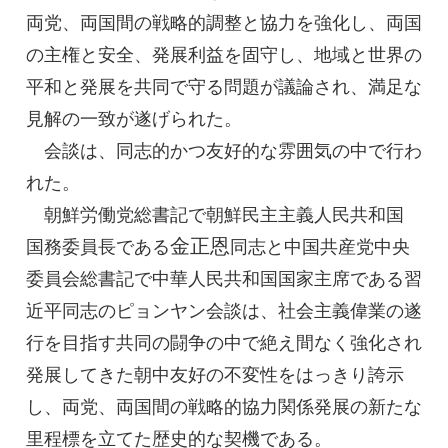
両党、両国間の戦略的調整と協力を強化し、両国
の主権と安全、発展利益を固守し、地域と世界の
平和と発展を共同で守る問題が議論され、満足な
見解の一致が遂げられた。
会談は、同志的かつ友好的な雰囲気の中で行わ
れた。
朝鮮労働党
総書記
で朝鮮民主主義人民共和国
金正恩
国務委員長
である
同志
と中国共産党中央
委員会
総書記
で中華人民共和国国家
主席
である習
近平同志のピョンヤン会談は、社会主義偉業の遂
行を目指す共同の闘争の中で絶え間なく強化され
発展してきた朝中友好の不変性をはっきり誇示
し、両党、両国間の戦略的協力関係発展の新たな
里程標を立てた歴史的な契機である。