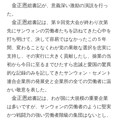
金正恩
総書記
が、意義深い激励の演説を行っ
た。
金正恩
総書記
は、第９回党大会が終わり次第
先にサンウォンの労働者たちを訪ねてきた心中を
打ち明けて、決して容易ではなかったこの５年
間、変わることなくわが党の果敢な選択を忠実に
支持し、その実行に大きく貢献したし、操業の当
初から今日に至るまでひたすら忠誠と愛国の驚異
的な記録のみを記してきたサンウォン・セメント
連合企業所の発展史と企業所の全ての労働者に温
かい敬意を表した。
金正恩
総書記
は、わが国に大規模の重要企業
は多いですが、サンウォンの労働者のように堅実
かつ戦闘力の強い労働者階級の集団はないとし、