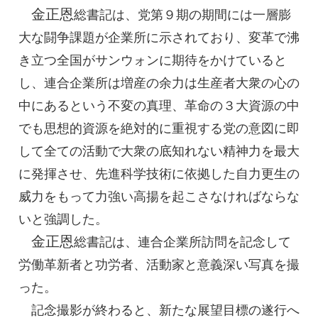
金正恩
総書記
は、党第９期の期間には一層膨
大な闘争課題が企業所に示されており、変革で沸
き立つ全国がサンウォンに期待をかけていると
し、連合企業所は増産の余力は生産者大衆の心の
中にあるという不変の真理、革命の３大資源の中
でも思想的資源を絶対的に重視する党の意図に即
して全ての活動で大衆の底知れない精神力を最大
に発揮させ、先進科学技術に依拠した自力更生の
威力をもって力強い高揚を起こさなければならな
いと強調した。
金正恩
総書記
は、連合企業所訪問を記念して
労働革新者と功労者、活動家と意義深い写真を撮
った。
記念撮影が終わると、新たな展望目標の遂行へ