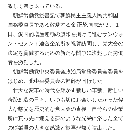
激しく沸き返っている。
朝鮮労働党
総書記
で朝鮮民主主義人民共和国
金正恩
国務委員長
である敬愛する
同志
が３月１
日、愛国的増産運動の旗印を掲げて進むサンウォ
ン・セメント連合企業所を祝賀訪問し、党大会の
決定を貫徹するための新たな闘争に決起した労働
者を激励した。
朝鮮労働党中央委員会政治局常務委員会委員を
はじめ、党中央委員会の幹部が同行した。
壮大な変革の時代を輝かす新しい革新、新しい
奇跡創造の日々、いつも切にお会いしたかった偉
大な慈父を歴史的な党大会の直後、自分らの企業
所に真っ先に迎える夢のような光栄に浴した全て
の従業員の大きな感激と歓喜が熱く噴出した。