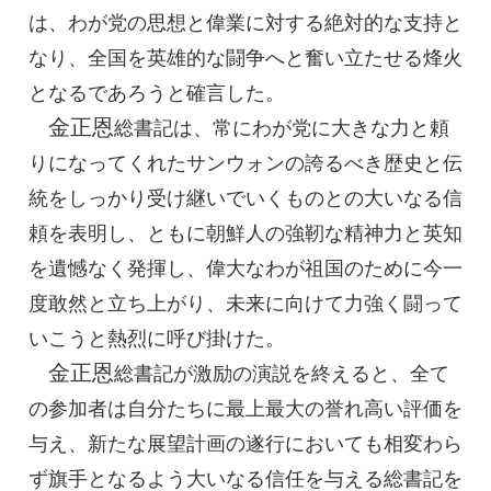
は、わが党の思想と偉業に対する絶対的な支持と
なり、全国を英雄的な闘争へと奮い立たせる烽火
となるであろうと確言した。
金正恩
総書記
は、常にわが党に大きな力と頼
りになってくれたサンウォンの誇るべき歴史と伝
統をしっかり受け継いでいくものとの大いなる信
頼を表明し、ともに朝鮮人の強靭な精神力と英知
を遺憾なく発揮し、偉大なわが祖国のために今一
度敢然と立ち上がり、未来に向けて力強く闘って
いこうと熱烈に呼び掛けた。
金正恩
総書記
が激励の演説を終えると、全て
の参加者は自分たちに最上最大の誉れ高い評価を
与え、新たな展望計画の遂行においても相変わら
ず旗手となるよう大いなる信任を与える
総書記
を