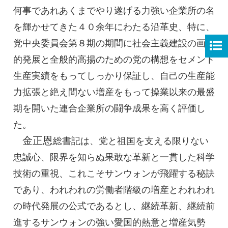
何事であれあくまでやり遂げる力強い企業所の名
を輝かせてきた４０余年にわたる沿革史、特に、
党中央委員会第８期の期間に社会主義建設の画期
的発展と全般的高揚のための党の構想をセメント
生産実績をもってしっかり保証し、自己の生産能
力拡張と絶え間ない増産をもって操業以来の最盛
期を開いた連合企業所の闘争成果を高く評価し
た。
金正恩
総書記
は、党と祖国を支える限りない
忠誠心、限界を知らぬ果敢な革新と一貫した科学
技術の重視、これこそサンウォンが飛躍する秘訣
であり、われわれの労働者階級の増産とわれわれ
の時代発展の公式であるとし、継続革新、継続前
進するサンウォンの強い愛国的熱意と増産気勢