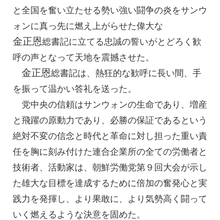
と全国を奮い立たせる勢い強い闘争の炎をサンウ
ォンに真っ先に燃え上がらせた偉大な
金正恩
総書記
に立てる忠誠の誓いがとどろく歓
呼の声となって天地を震撼させた。
金正恩
総書記
は、熱狂的な歓呼に長い間、手
を振って温かい答礼を送った。
党中央の信頼はサンウォンの生命であり、増産
と飛躍の原動力であり、必勝の保証であるという
絶対不変の信念と時代と革命に対し担った重い責
任を胸に刻み付けた連合企業所の全ての労働者と
技術者、活動家は、朝鮮労働党第９回大会が示し
た雄大な目標を達成するために倍加の奮発心と実
践力を発揮し、より果敢に、より気勢高く闘って
いく燃えるような決意を固めた。