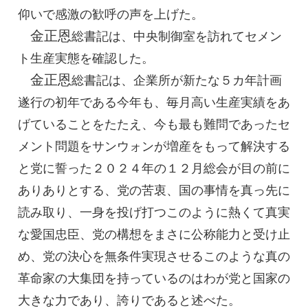
仰いで感激の歓呼の声を上げた。
金正恩
総書記
は、中央制御室を訪れてセメン
ト生産実態を確認した。
金正恩
総書記
は、企業所が新たな５カ年計画
遂行の初年である今年も、毎月高い生産実績をあ
げていることをたたえ、今も最も難問であったセ
メント問題をサンウォンが増産をもって解決する
と党に誓った２０２４年の１２月総会が目の前に
ありありとする、党の苦衷、国の事情を真っ先に
読み取り、一身を投げ打つこのように熱くて真実
な愛国忠臣、党の構想をまさに公称能力と受け止
め、党の決心を無条件実現させるこのような真の
革命家の大集団を持っているのはわが党と国家の
大きな力であり、誇りであると述べた。