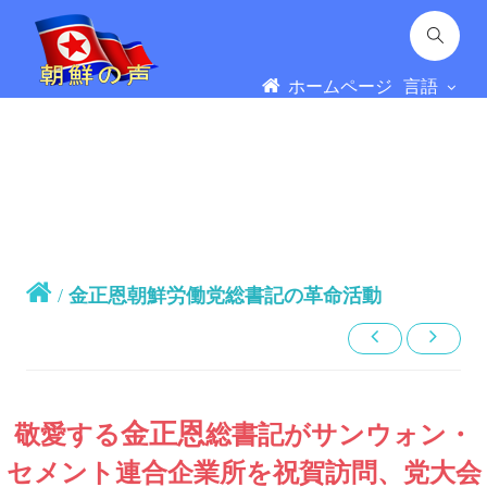
ホームページ
言語
/
金正恩朝鮮労働党総書記の革命活動
金正恩
敬愛する
総書記
がサンウォン・
セメント連合企業所を祝賀訪問、党大会