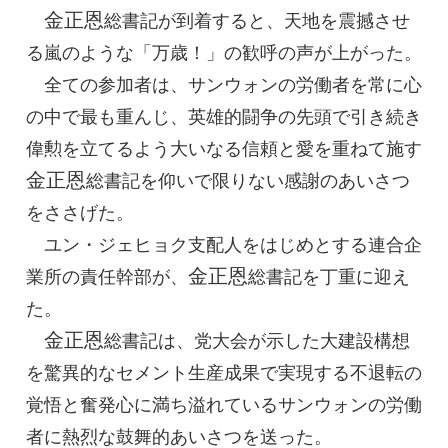
金正恩
総書記
が到着すると、天地を震撼させ
る嵐のような「万歳！」の歓呼の声が上がった。
全ての参加者は、サンウォンの労働者を常に心
の中で最も重んじ、英雄的闘争の先頭で引き続き
偉勲を立てるよう大いなる信頼と愛を重ねて施す
金正恩
総書記
を仰いで限りない感謝のあいさつ
をささげた。
ユン・ジェヒョク支配人をはじめとする連合企
金正恩
業所の責任幹部が、
総書記
を丁重に迎え
た。
金正恩
総書記
は、党大会が示した大建設構想
を驚異的なセメント生産成果で実現する不退転の
覚悟と奮発心に満ち溢れているサンウォンの労働
者に熱烈な鼓舞的あいさつを送った。