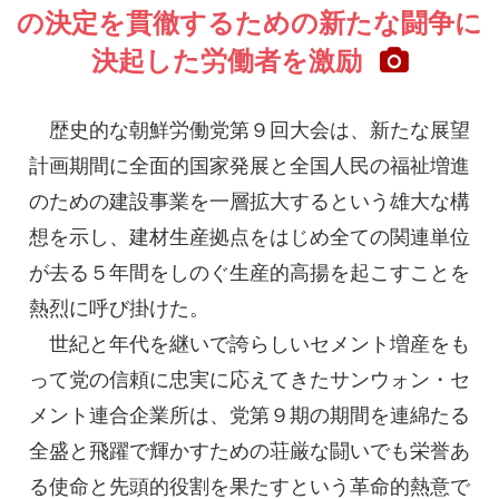
の決定を貫徹するための新たな闘争に
決起した労働者を激励
歴史的な朝鮮労働党第９回大会は、新たな展望
計画期間に全面的国家発展と全国人民の福祉増進
のための建設事業を一層拡大するという雄大な構
想を示し、建材生産拠点をはじめ全ての関連単位
が去る５年間をしのぐ生産的高揚を起こすことを
熱烈に呼び掛けた。
世紀と年代を継いで誇らしいセメント増産をも
って党の信頼に忠実に応えてきたサンウォン・セ
メント連合企業所は、党第９期の期間を連綿たる
全盛と飛躍で輝かすための荘厳な闘いでも栄誉あ
る使命と先頭的役割を果たすという革命的熱意で