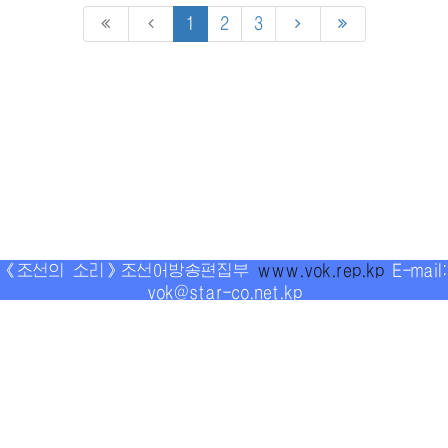
1
2
3
《조선의 소리》조선어방송편집부
www.vok.rep.kp
E-mail:
vok@star-co.net.kp