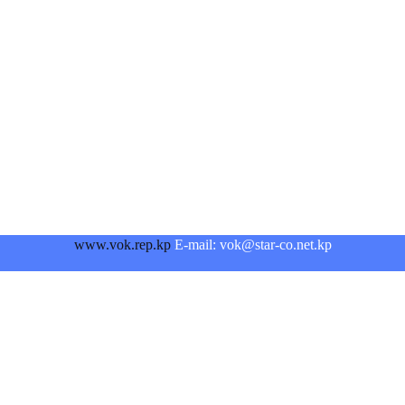
www.vok.rep.kp
E-mail: vok@star-co.net.kp