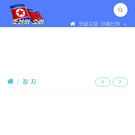
첫페지로
어종선택
/
정 치