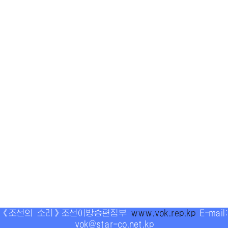
《조선의 소리》조선어방송편집부
www.vok.rep.kp
E-mail:
vok@star-co.net.kp