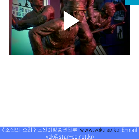
《조선의 소리》조선어방송편집부
www.vok.rep.kp
E-mail:
vok@star-co.net.kp