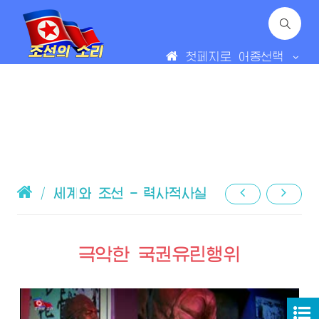
첫페지로
어종선택
/
세계와 조선 - 력사적사실
극악한 국권유린행위