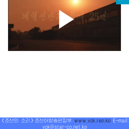
《조선의 소리》조선어방송편집부
www.vok.rep.kp
E-mail:
vok@star-co.net.kp