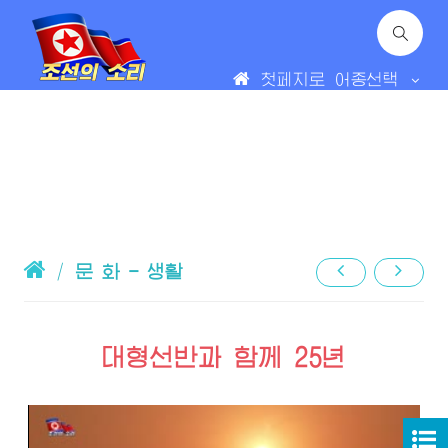
첫페지로
어종선택
/
문 화 - 생활
대형선반과 함께 25년