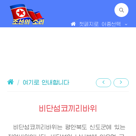
첫페지로
어종선택
/
여기로 안내합니다
비단섬코끼리바위
비단섬코끼리바위는 평안북도 신도군에 있는