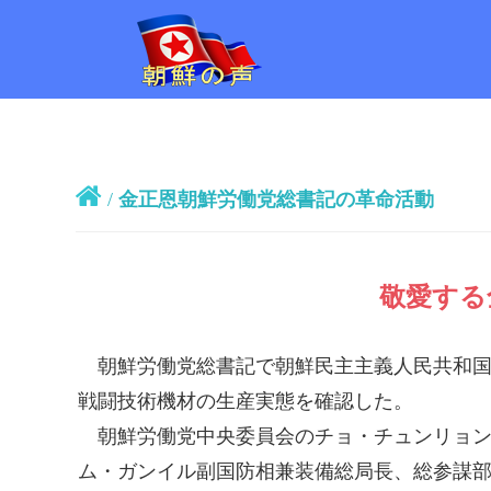
/
金正恩朝鮮労働党総書記の革命活動
敬愛する
朝鮮労働党
総書記
で朝鮮民主主義人民共和
戦闘技術機材の生産実態を確認した。
朝鮮労働党中央委員会のチョ・チュンリョン
ム・ガンイル副国防相兼装備総局長、総参謀