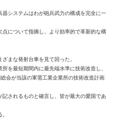
兵器システムはわが砲兵武力の構成を完全に一
欠点について指摘し、より効率的で革新的な構
まざまな発射台車を見て回った。
業所を最短期間内に最先端水準に技術改造し、
回総会が当該の軍需工業企業所の技術改造計画
が記されるものと確言し、皆が最大の愛国であ
。
る。