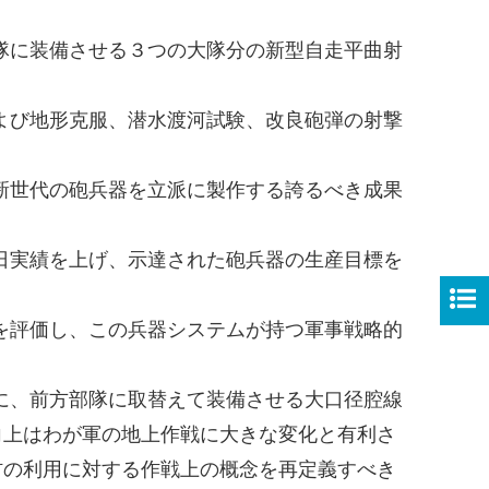
隊に装備させる３つの大隊分の新型自走平曲射
よび地形克服、潜水渡河試験、改良砲弾の射撃
新世代の砲兵器を立派に製作する誇るべき成果
日実績を上げ、示達された砲兵器の生産目標を
を評価し、この兵器システムが持つ軍事戦略的
に、前方部隊に取替えて装備させる大口径腔線
向上はわが軍の地上作戦に大きな変化と有利さ
材の利用に対する作戦上の概念を再定義すべき