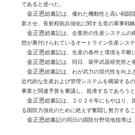
であると述べた。
金正恩
総書記
は、優れた機動性と高い戦闘
新させ、長射程砲兵強化に関する党の軍事戦
金正恩
総書記
は、企業所の生産システムの
想が裏付けられているオートライン生産シス
金正恩
総書記
は、生産の条件と環境を不断
金正恩
総書記
は、同日、装甲武器研究所と
金正恩
総書記
は、わが武力の現代性を向上
近代的な生産および管理システムを構築する
事業と関連予算を審議し、批准するであろう
金正恩
総書記
は、２０２６年にもやはり、
る国防力強化のために絶えず奮闘し努力する
金正恩
総書記
の同日の国防分野現地指導は