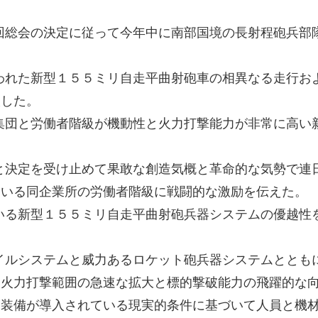
回総会の決定に従って今年中に南部国境の長射程砲兵部
われた新型１５５ミリ自走平曲射砲車の相異なる走行お
取した。
集団と労働者階級が機動性と火力打撃能力が非常に高い
と決定を受け止めて果敢な創造気概と革命的な気勢で連
ている同企業所の労働者階級に戦闘的な激励を伝えた。
いる新型１５５ミリ自走平曲射砲兵器システムの優越性
イルシステムと威力あるロケット砲兵器システムととも
な火力打撃範囲の急速な拡大と標的撃破能力の飛躍的な
力装備が導入されている現実的条件に基づいて人員と機