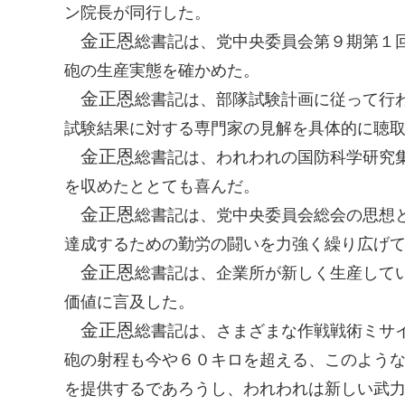
ン院長が同行した。
金正恩
総書記
は、党中央委員会第９期第１
砲の生産実態を確かめた。
金正恩
総書記
は、部隊試験計画に従って行
試験結果に対する専門家の見解を具体的に聴
金正恩
総書記
は、われわれの国防科学研究
を収めたととても喜んだ。
金正恩
総書記
は、党中央委員会総会の思想
達成するための勤労の闘いを力強く繰り広げ
金正恩
総書記
は、企業所が新しく生産して
価値に言及した。
金正恩
総書記
は、さまざまな作戦戦術ミサ
砲の射程も今や６０キロを超える、このよう
を提供するであろうし、われわれは新しい武