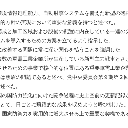
環境情報処理能力、自動射撃システムを備えた新型の砲
略的方針の実現において重要な意義を持つと述べた。
構成と加工区域および設備の配置に内在している一連の
テムを導入するための方案を立てるよう指示した。
に改善する問題に常に深い関心を払うことを強調した。
複数の軍需工業企業所が生産している新型主力戦車とさ
させるための事業で核心的な位置にある重要軍需工業企
のは焦眉の問題であると述べ、党中央委員会第９期第２
と述べた。
国の国防力強化に向けた闘争過程に史上空前の更新記録
ことで、日ごとに飛躍的な成果を収めようと呼び掛けた
、国家防衛力を実用的に増大させる上で重要な契機であ