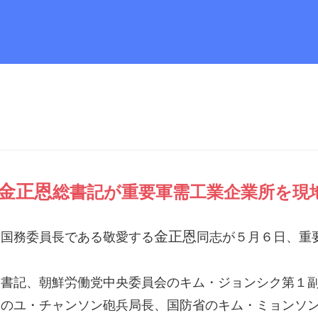
金正恩
総書記
が重要軍需工業企業所を現
金正恩
国
国務委員長
である敬愛する
同志
が５月６日、重
書記、朝鮮労働党中央委員会のキム・ジョンシク第１副
部のユ・チャンソン砲兵局長、国防省のキム・ミョンソ