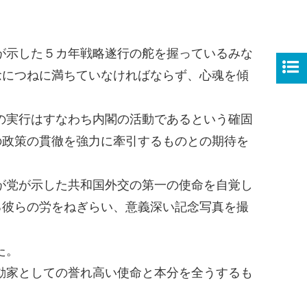
が示した５カ年戦略遂行の舵を握っているみな
念につねに満ちていなければならず、心魂を傾
の実行はすなわち内閣の活動であるという確固
の政策の貫徹を強力に牽引するものとの期待を
が党が示した共和国外交の第一の使命を自覚し
る彼らの労をねぎらい、意義深い記念写真を撮
た。
動家としての誉れ高い使命と本分を全うするも