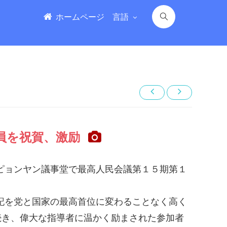
ホームページ
言語
員を祝賀、激励
ピョンヤン議事堂で最高人民会議第１５期第１
記
を党と国家の最高首位に変わることなく高く
続き、偉大な指導者に温かく励まされた参加者