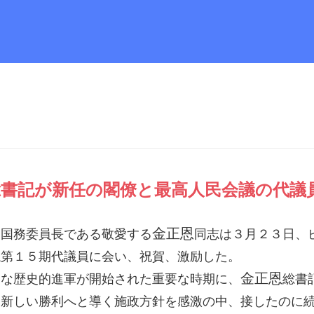
総書記
が新任の閣僚と最高人民会議の代議
金正恩
国
国務委員長
である敬愛する
同志
は３月２３日、
議第１５期代議員に会い、祝賀、激励した。
金正恩
な歴史的進軍が開始された重要な時期に、
総書
な新しい勝利へと導く施政方針を感激の中、接したのに