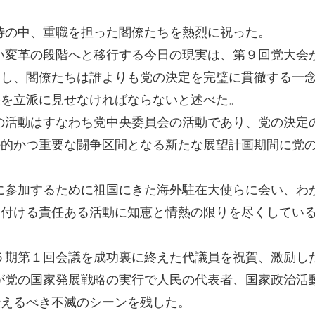
待の中、重職を担った閣僚たちを熱烈に祝った。
い変革の段階へと移行する今日の現実は、第９回党大会
とし、閣僚たちは誰よりも党の決定を完璧に貫徹する一
果を立派に見せなければならないと述べた。
の活動はすなわち党中央委員会の活動であり、党の決定
任的かつ重要な闘争区間となる新たな展望計画期間に党
に参加するために祖国にきた海外駐在大使らに会い、わ
裏付ける責任ある活動に知恵と情熱の限りを尽くしてい
５期第１回会議を成功裏に終えた代議員を祝賀、激励し
が党の国家発展戦略の実行で人民の代表者、国家政治活
伝えるべき不滅のシーンを残した。