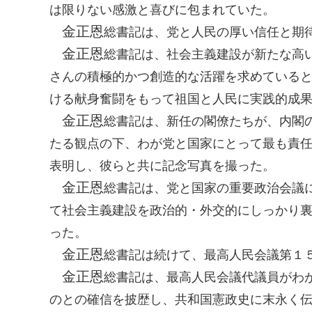
は限りない感激と喜びに包まれていた。
金正恩
総書記
は、党と人民の厚い信任と期
金正恩
総書記
は、社会主義建設が新たな高
さんの積極的かつ創造的な活躍を求めている
ける献身奮闘をもって祖国と人民に実践的成
金正恩
総書記
は、新任の閣僚たちが、内閣
たる観点の下、わが党と国家にとって最も責
表明し、彼らと共に記念写真を撮った。
金正恩
総書記
は、党と国家の重要政治会議
て社会主義建設を政治的・外交的にしっかり
った。
金正恩
総書記
は続けて、最高人民会議第１
金正恩
総書記
は、最高人民会議代議員がわ
のとの確信を披歴し、共和国憲政史に末永く