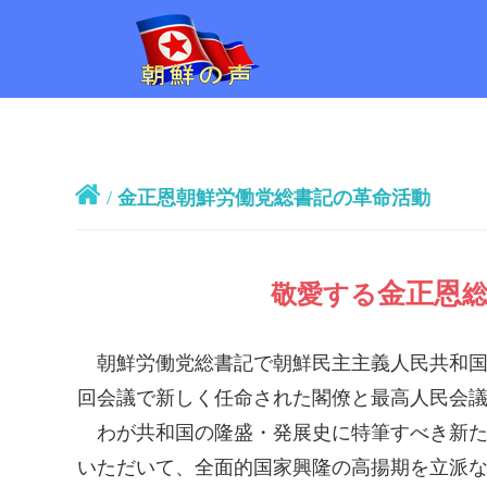
/
金正恩朝鮮労働党総書記の革命活動
金正恩
敬愛する
朝鮮労働党
総書記
で朝鮮民主主義人民共和
回会議で新しく任命された閣僚と最高人民会
わが共和国の隆盛・発展史に特筆すべき新た
いただいて、全面的国家興隆の高揚期を立派