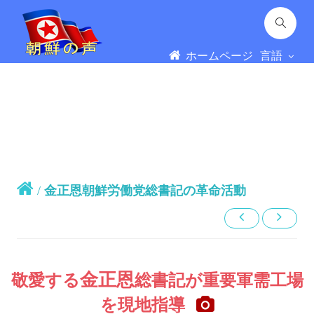
ホームページ
言語
/
金正恩朝鮮労働党総書記の革命活動
金正恩
敬愛する
総書記
が重要軍需工場
を現地指導