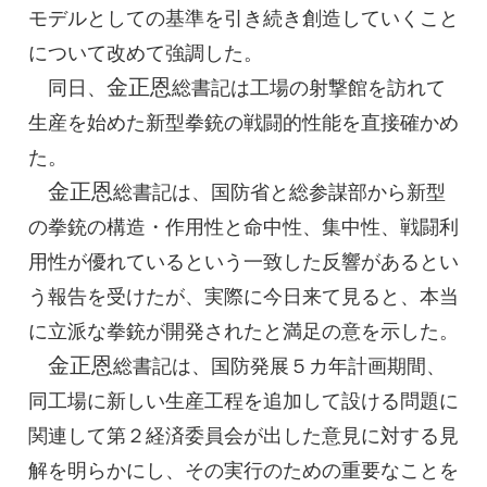
モデルとしての基準を引き続き創造していくこと
について改めて強調した。
金正恩
同日、
総書記
は工場の射撃館を訪れて
生産を始めた新型拳銃の戦闘的性能を直接確かめ
た。
金正恩
総書記
は、国防省と総参謀部から新型
の拳銃の構造・作用性と命中性、集中性、戦闘利
用性が優れているという一致した反響があるとい
う報告を受けたが、実際に今日来て見ると、本当
に立派な拳銃が開発されたと満足の意を示した。
金正恩
総書記
は、国防発展５カ年計画期間、
同工場に新しい生産工程を追加して設ける問題に
関連して第２経済委員会が出した意見に対する見
解を明らかにし、その実行のための重要なことを