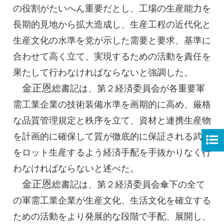
の役割がたいへん重要だとし、工場の生産能力を
長期的見地から拡大造成し、生産工程の近代化と
生産文化の水準を党が示した需要と要求、基準に
合わせて高く立て、実現するための活動を責任を
果たして行わなければならないと強調した。
金正恩
総書記
は、第２経済委員会が各重要軍
需工業企業の技術装備水準を画期的に高め、厳格
な品質管理規定と秩序を立て、資材と連携生産物
を計画的に確保して質が徹底的に保証される武器
をロット生産するよう経済手配を手抜かりなく行
わなければならないと述べた。
金正恩
総書記
は、第２経済委員会傘下の全て
の軍需工業企業が生産文化、生活文化を確立する
ための活動をより発展的な段階で手配、展開し、