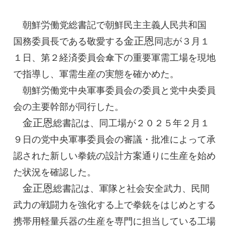
朝鮮労働党
総書記
で朝鮮民主主義人民共和国
金正恩
国務委員長
である敬愛する
同志
が３月１
１日、第２経済委員会傘下の重要軍需工場を現地
で指導し、軍需生産の実態を確かめた。
朝鮮労働党中央軍事委員会の委員と党中央委員
会の主要幹部が同行した。
金正恩
総書記
は、同工場が２０２５年２月１
９日の党中央軍事委員会の審議・批准によって承
認された新しい拳銃の設計方案通りに生産を始め
た状況を確認した。
金正恩
総書記
は、軍隊と社会安全武力、民間
武力の戦闘力を強化する上で拳銃をはじめとする
携帯用軽量兵器の生産を専門に担当している工場