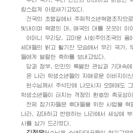
랑스럽게 아로새기고있다.
건국의 초행길에서 주체적소년혁명조직으로 
빛내이며 혁명의 대, 애국의 대를 꿋꿋이 이
어머니
우리
당, 고마운 사회주의조국의 품
세대들의 밝고 활기찬 모습에서
우리
국가,
들에게 열렬한 축하를 보내고있다.
당과
정부, 인민의 특별한 관심과 기대속에
온 나라 학생소년들의 자애로운
아버지
이
원수님
께서 주석단에 나오시자 오매에도 
학생소년들이 터치는 격정의 환호와 축포성이
전체 참가자들은 후대들을 위한 사업을 혁명
나라, 강대하고 번영하는 나라에서 세상에 
사를 삼가 드리였다.
김정은
원수님
께 소년단대표들이 향기그윽