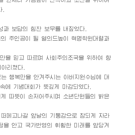
.
과 보답의 힘찬 보무를 내짚었다.
의 주인공이 될 열의드높이 혁명학원대렬과
만을 믿고 따르며 사회주의조국을 위하여 항
메아리쳤다.
럼없는 행복만을 안겨주시는
아버지원수님
에 대
속에 기념대회가 뜻깊게 마감되였다.
에게 따뜻이 손저어주시며 소년단원들의 밝은
 떠메고나갈 앞날의 기둥감으로 참되게 자라
정을 안고 국가번영의 휘황한 미래를 앞당겨