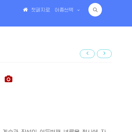
첫페지로
어종선택
행
계승과 장성의 여든번째 년륜을 청사에 자