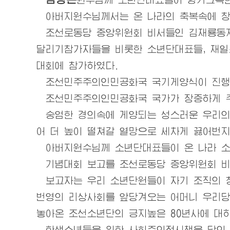
아버지원수님
께서는 온 나라의 축복속에 창
조선로동당
중앙위원회 비서들인 김재룡동지
달리기참가자들을 비롯한 소년단대표들, 재일
대회에 참가하였다.
조선민주주의인민공화국 국기게양식이 진행
조선민주주의인민공화국 국가가 장중하게 주
숭엄한 경의속에 게양되는 성스러운
우리
의
어 더 높이 떨쳐갈 열망으로 세차게 끓어번지
아버지원수님
께 소년단대표들이 온 나라 
기념대회 보고를
조선로동당
중앙위원회 비
보고자는
우리
소년단원들이 자기 조직의 
번영의 리상사회를 앞당겨오는 어머니
우리
당
놓아온 조선소년단의 긍지높은 80년사에 대
학생소년들을 위한 사회주의적시책을 당의 일