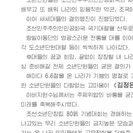
배우고 또 배워 나라의 믿음직한 역군, 조국
이어 새세대들의 결의행진이 진행되였다.
조선민주주의인민공화국 국기대렬을 선두로 
항일아동단의 영광스러운 전통을 대를 이어
각 도소년단원대렬 등이 씩씩하게 나아갔다.
후대들의 꿈과 희망, 끝없이 창창할 내 나
상 준비해갈 전체 소년단원들의 굳은 결의가 
해마다 6.6절을 온 나라가 기쁨의 명절로
김정
한 소년단원들의 다함없는 고마움이 《
아버지원수님
께서는 주체위업의 바통을 굳
미래를 축복해주시였다.
조선소년단창립 80돐 기념대회는
경애하는
나고있는
우리
소년단원들의 긍지높은 모습과 
가는 온 나라 인민들에게 고무적힘을 더해준