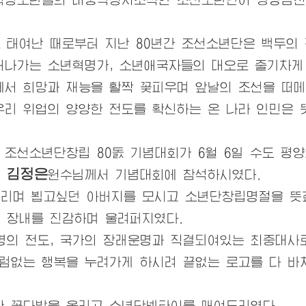
태여난 때로부터 지난 80년간 조선소년단은 백두의 
어나가는 소년혁명가, 소년
애국자
들의 대오로 줄기차게
에서 희망과 재능을 활짝 꽃피우며 앞날의 조선을 떠
우리
위업의 양양한 전도를 확신하는 온 나라 인민은 
 조선소년단창립 80돐 기념대회가 6월 6일 수도 평
김정은
신
원수님
께서 기념대회에 참석하시였다.
그리며 뵙고싶던
아버지
를 모시고 소년단창립명절을 뜻
 장내를 진감하며 울려퍼지였다.
의 전도, 국가의 장래운명과 직결되여있는 최중대사
부럼없는 행복을 누려가게 하시려 끝없는 로고를 다 
한 꽃다발을 올리고 소년단넥타이를 매여드리였다.