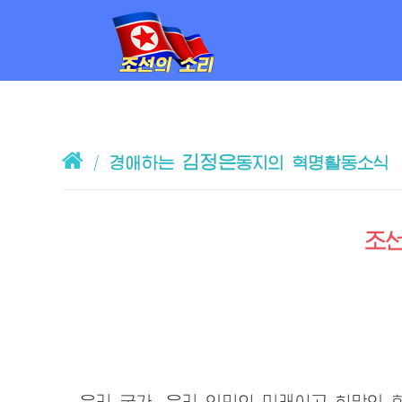
김정은
/
경애하는
동지의 혁명활동소식
조
우리
국가,
우리
인민의 미래이고 희망인 