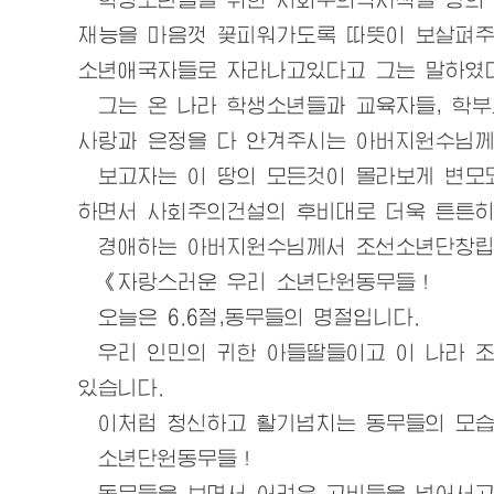
재능을 마음껏 꽃피워가도록 따뜻이 보살펴
소년
애국자
들로 자라나고있다고 그는 말하였다
그는 온 나라 학생소년들과 교육자들, 학
사랑과 은정을 다 안겨주시는
아버지원수님
께
보고자는 이 땅의 모든것이 몰라보게 변모되
하면서 사회주의건설의 후비대로 더욱 튼튼히
경애하는
아버지원수님
께서 조선소년단창립
《자랑스러운
우리
소년단원동무들！
오늘은 6.6절,동무들의 명절입니다.
우리
인민의 귀한 아들딸들이고 이 나라 조
있습니다.
이처럼 청신하고 활기넘치는 동무들의 모습
소년단원동무들！
동무들을 보면서 어려운 고비들을 넘어서고 