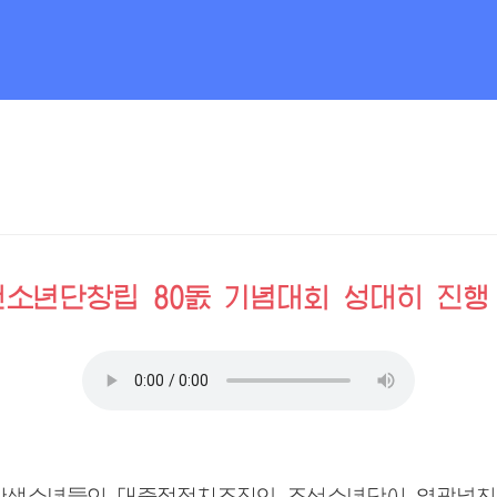
선소년단창립 80돐 기념대회 성대히 진
학생소년들의 대중적정치조직인 조선소년단이 영광넘친 