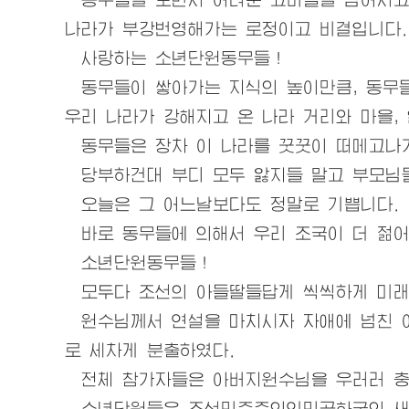
나라가 부강번영해가는 로정이고 비결입니다.
사랑하는 소년단원동무들！
동무들이 쌓아가는 지식의 높이만큼, 동무들
우리
나라가 강해지고 온 나라 거리와 마을,
동무들은 장차 이 나라를 꿋꿋이 떠메고나가
당부하건대 부디 모두 앓지들 말고 부모님들
오늘은 그 어느날보다도 정말로 기쁩니다.
바로 동무들에 의해서
우리
조국이 더 젊어
소년단원동무들！
모두다 조선의 아들딸들답게 씩씩하게 미래
원수님
께서 연설을 마치시자 자애에 넘친
로 세차게 분출하였다.
전체 참가자들은
아버지원수님
을 우러러 
소년단원들은 조선민주주의인민공화국의 새