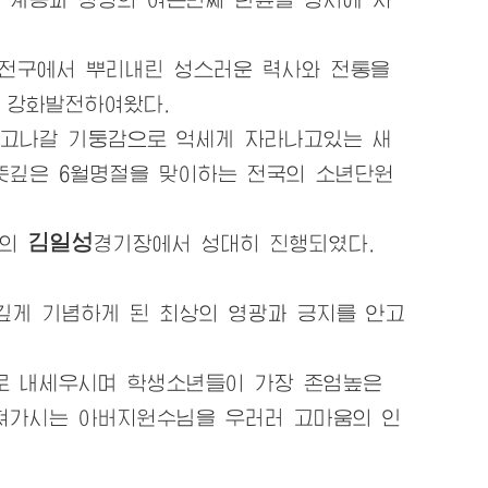
전구에서 뿌리내린 성스러운 력사와 전통을
 강화발전하여왔다.
메고나갈 기둥감으로 억세게 자라나고있는 새
뜻깊은 6월명절을 맞이하는 전국의 소년단원
김일성
양의
경기장
에서 성대히 진행되였다.
깊게 기념하게 된 최상의 영광과 긍지를 안고
로 내세우시며 학생소년들이 가장 존엄높은
바쳐가시는
아버지원수님
을 우러러 고마움의 인