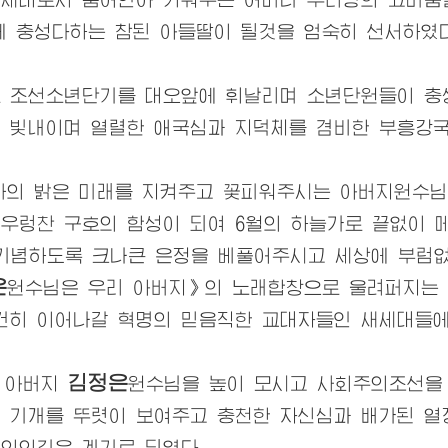
에 충성다하는 참된 아들딸이 될것을 엄숙히 선서하였다
조선소년단기를 대오앞에 휘날리며 소년단원들이 충성
 빛내이며 열렬한 애국심과 지덕체를 겸비한 부흥강국
라의 밝은 미래를 지켜주고 꽃피워주시는
아버지원수님
우렁찬 구호의 함성이 되여 6월의 하늘가로 끝없이 
 기념하도록 크나큰 은정을 베풀어주시고 세상에 부
은
원수님
은
우리
아버지
》의 노래합창으로 울려퍼지는 
건히 이어나갈 혁명의 믿음직한 교대자들인 새세대들
김정은
아버지
원수님
을 높이 모시고 사회주의조선을
기개를 뚜렷이 보여주고 충천한 자신심과 배가된 열
 의의깊은 계기로 되였다.